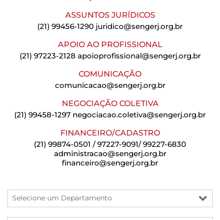
ASSUNTOS JURÍDICOS
(21) 99456-1290
juridico@sengerj.org.br
APOIO AO PROFISSIONAL
(21) 97223-2128
apoioprofissional@sengerj.org.br
COMUNICAÇÃO
comunicacao@sengerj.org.br
NEGOCIAÇÃO COLETIVA
(21) 99458-1297
negociacao.coletiva@sengerj.org.br
FINANCEIRO/CADASTRO
(21) 99874-0501 / 97227-9091/ 99227-6830
administracao@sengerj.org.br
financeiro@sengerj.org.br