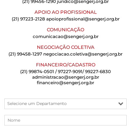
(21) 99456-1290
juridico@sengerj.org.br
APOIO AO PROFISSIONAL
(21) 97223-2128
apoioprofissional@sengerj.org.br
COMUNICAÇÃO
comunicacao@sengerj.org.br
NEGOCIAÇÃO COLETIVA
(21) 99458-1297
negociacao.coletiva@sengerj.org.br
FINANCEIRO/CADASTRO
(21) 99874-0501 / 97227-9091/ 99227-6830
administracao@sengerj.org.br
financeiro@sengerj.org.br