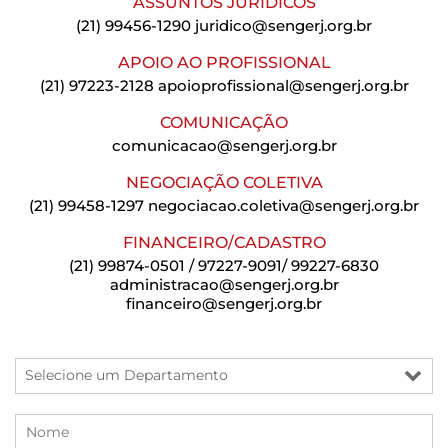
ASSUNTOS JURÍDICOS
(21) 99456-1290
juridico@sengerj.org.br
APOIO AO PROFISSIONAL
(21) 97223-2128
apoioprofissional@sengerj.org.br
COMUNICAÇÃO
comunicacao@sengerj.org.br
NEGOCIAÇÃO COLETIVA
(21) 99458-1297
negociacao.coletiva@sengerj.org.br
FINANCEIRO/CADASTRO
(21) 99874-0501 / 97227-9091/ 99227-6830
administracao@sengerj.org.br
financeiro@sengerj.org.br