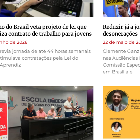
o do Brasil veta projeto de lei que
Reduzir já a j
iza contrato de trabalho para jovens
desonerações 
unho de 2026
22 de maio de 2
revia jornada de até 44 horas semanais
Clemente Ganz 
timulava contratações pela Lei do
nas Audiências 
Aprendiz
Comissão Espec
em Brasília e