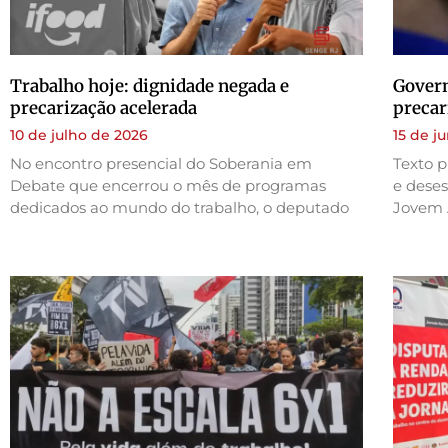
Trabalho hoje: dignidade negada e
Govern
precarização acelerada
precar
10 de julho de 2026
15 de j
No encontro presencial do Soberania em
Texto p
Debate que encerrou o mês de programas
e deses
dedicados ao mundo do trabalho, o deputado
Jovem 