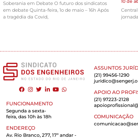
10 de a
Soberania em Debate O futuro dos sindicatos
em debate Quinta-feira, 1o de maio – 16h Após
Centra
a tragédia da Covid,
jornada
ASSUNTOS JURÍD
(21) 99456-1290
juridico@sengerj.o
APOIO AO PROFI
(21) 97223-2128
FUNCIONAMENTO
apoioprofissional@
Segunda a sexta-
feira, das 10h às 18h
COMUNICAÇÃO
comunicacao@seng
ENDEREÇO
Av. Rio Branco, 277, 17º andar -