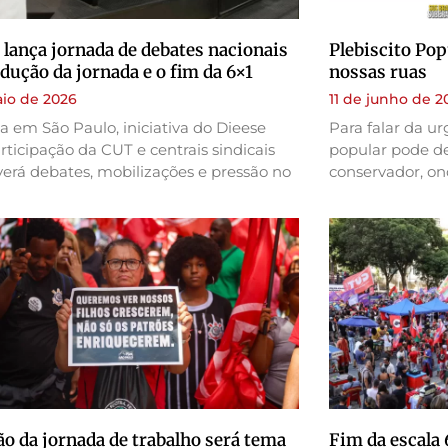
 lança jornada de debates nacionais
Plebiscito Pop
edução da jornada e o fim da 6×1
nossas ruas
io de 2026
11 de junho de 2
 em São Paulo, iniciativa do Dieese
Para falar da u
ticipação da CUT e centrais sindicais
popular pode de
erá debates, mobilizações e pressão no
conservador, on
o da jornada de trabalho será tema
Fim da escala 