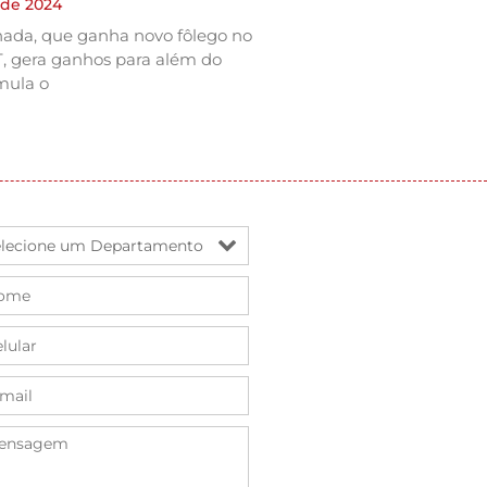
 de 2024
nada, que ganha novo fôlego no
T, gera ganhos para além do
mula o