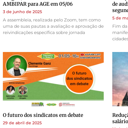
AMBIPAR para AGE em 05/06
de aud
segun
3 de junho de 2025
5 de ma
A assembleia, realizada pelo Zoom, tem como
uma de suas pautas a avaliação e aprovação de
Fim da 
reivindicações específica sobre jornada
manifes
cidades
O futuro dos sindicatos em debate
Reduçã
salári
29 de abril de 2025