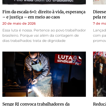
Fim da escala 6×1: direito à vida, esperança
Dieese
– e justiça – em meio ao caos
pela r
20 de maio de 2026
7 de ma
Essa luta é nossa. Pertence ao povo trabalhador
Lançada
brasileiro. Porque vai além da contagem de
com par
dias trabalhados: trata de dignidade
promov
Senge RJ convoca trabalhadores da
Reduçã