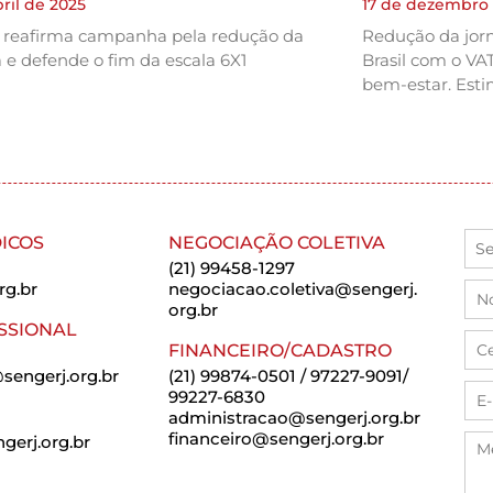
bril de 2025
17 de dezembro
l reafirma campanha pela redução da
Redução da jor
 e defende o fim da escala 6X1
Brasil com o VA
bem-estar. Esti
ICOS
NEGOCIAÇÃO COLETIVA
(21) 99458-1297
rg.br
negociacao.coletiva@sengerj.
org.br
SSIONAL
FINANCEIRO/CADASTRO
sengerj.org.br
(21) 99874-0501 / 97227-9091/
99227-6830
administracao@sengerj.org.br
financeiro@sengerj.org.br
erj.org.br