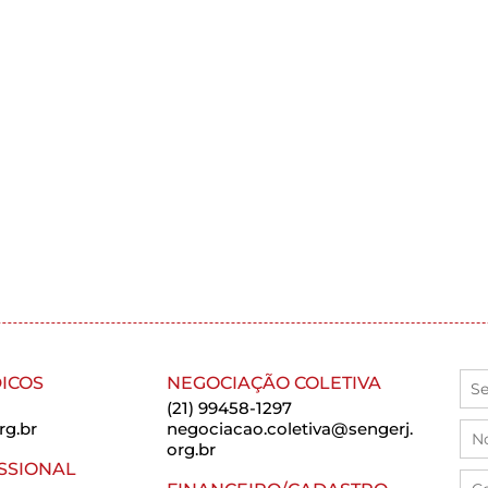
ICOS
NEGOCIAÇÃO COLETIVA
(21) 99458-1297
rg.br
negociacao.coletiva@sengerj.
org.br
SSIONAL