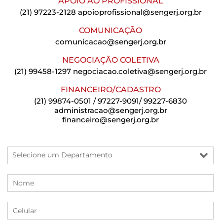
APOIO AO PROFISSIONAL
(21) 97223-2128
apoioprofissional@sengerj.org.br
COMUNICAÇÃO
comunicacao@sengerj.org.br
NEGOCIAÇÃO COLETIVA
(21) 99458-1297
negociacao.coletiva@sengerj.org.br
FINANCEIRO/CADASTRO
(21) 99874-0501 / 97227-9091/ 99227-6830
administracao@sengerj.org.br
financeiro@sengerj.org.br