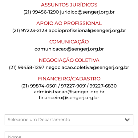
ASSUNTOS JURÍDICOS
(21) 99456-1290
juridico@sengerj.org.br
APOIO AO PROFISSIONAL
(21) 97223-2128
apoioprofissional@sengerj.org.br
COMUNICAÇÃO
comunicacao@sengerj.org.br
NEGOCIAÇÃO COLETIVA
(21) 99458-1297
negociacao.coletiva@sengerj.org.br
FINANCEIRO/CADASTRO
(21) 99874-0501 / 97227-9091/ 99227-6830
administracao@sengerj.org.br
financeiro@sengerj.org.br