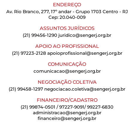
ENDEREÇO
Av. Rio Branco, 277, 17º andar - Grupo 1703 Centro - RJ
Cep: 20.040-009
ASSUNTOS JURÍDICOS
(21) 99456-1290
juridico@sengerj.org.br
APOIO AO PROFISSIONAL
(21) 97223-2128
apoioprofissional@sengerj.org.br
COMUNICAÇÃO
comunicacao@sengerj.org.br
NEGOCIAÇÃO COLETIVA
(21) 99458-1297
negociacao.coletiva@sengerj.org.br
FINANCEIRO/CADASTRO
(21) 99874-0501 / 97227-9091/ 99227-6830
administracao@sengerj.org.br
financeiro@sengerj.org.br