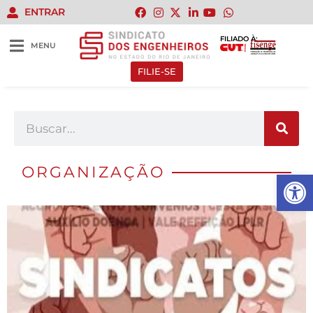
ENTRAR
FILIADO À:
MENU
FILIE-SE
ORGANIZAÇÃO
Abrir 