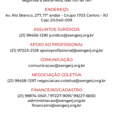
Segunda a sexta-feira, das 10h às 18h
ENDEREÇO
Av. Rio Branco, 277, 17º andar - Grupo 1703 Centro - RJ
Cep: 20.040-009
ASSUNTOS JURÍDICOS
(21) 99456-1290
juridico@sengerj.org.br
APOIO AO PROFISSIONAL
(21) 97223-2128
apoioprofissional@sengerj.org.br
COMUNICAÇÃO
comunicacao@sengerj.org.br
NEGOCIAÇÃO COLETIVA
(21) 99458-1297
negociacao.coletiva@sengerj.org.br
FINANCEIRO/CADASTRO
(21) 99874-0501 / 97227-9091/ 99227-6830
administracao@sengerj.org.br
financeiro@sengerj.org.br