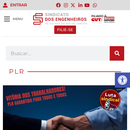
ENTRAR
FILIADO À:
MENU
FILIE-SE
PLR
Abrir 