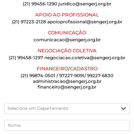
(21) 99456-1290
juridico@sengerj.org.br
APOIO AO PROFISSIONAL
(21) 97223-2128
apoioprofissional@sengerj.org.br
COMUNICAÇÃO
comunicacao@sengerj.org.br
NEGOCIAÇÃO COLETIVA
(21) 99458-1297
negociacao.coletiva@sengerj.org.br
FINANCEIRO/CADASTRO
(21) 99874-0501 / 97227-9091/ 99227-6830
administracao@sengerj.org.br
financeiro@sengerj.org.br