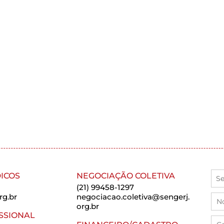
ICOS
NEGOCIAÇÃO COLETIVA
(21) 99458-1297
rg.br
negociacao.coletiva@sengerj.
org.br
SSIONAL