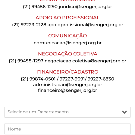
(21) 99456-1290
juridico@sengerj.org.br
APOIO AO PROFISSIONAL
(21) 97223-2128
apoioprofissional@sengerj.org.br
COMUNICAÇÃO
comunicacao@sengerj.org.br
NEGOCIAÇÃO COLETIVA
(21) 99458-1297
negociacao.coletiva@sengerj.org.br
FINANCEIRO/CADASTRO
(21) 99874-0501 / 97227-9091/ 99227-6830
administracao@sengerj.org.br
financeiro@sengerj.org.br