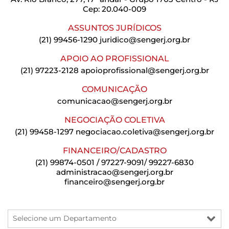
Cep: 20.040-009
ASSUNTOS JURÍDICOS
(21) 99456-1290
juridico@sengerj.org.br
APOIO AO PROFISSIONAL
(21) 97223-2128
apoioprofissional@sengerj.org.br
COMUNICAÇÃO
comunicacao@sengerj.org.br
NEGOCIAÇÃO COLETIVA
(21) 99458-1297
negociacao.coletiva@sengerj.org.br
FINANCEIRO/CADASTRO
(21) 99874-0501 / 97227-9091/ 99227-6830
administracao@sengerj.org.br
financeiro@sengerj.org.br