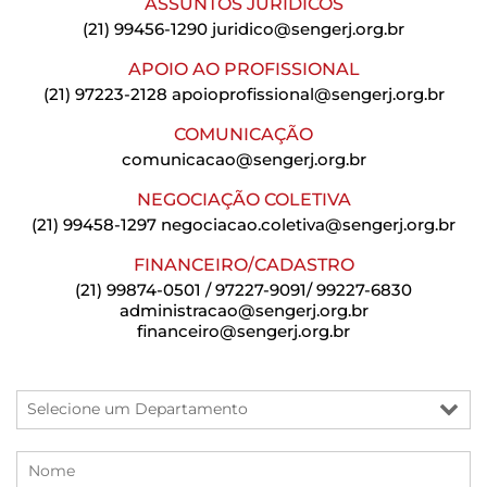
ASSUNTOS JURÍDICOS
(21) 99456-1290
juridico@sengerj.org.br
APOIO AO PROFISSIONAL
(21) 97223-2128
apoioprofissional@sengerj.org.br
COMUNICAÇÃO
comunicacao@sengerj.org.br
NEGOCIAÇÃO COLETIVA
(21) 99458-1297
negociacao.coletiva@sengerj.org.br
FINANCEIRO/CADASTRO
(21) 99874-0501 / 97227-9091/ 99227-6830
administracao@sengerj.org.br
financeiro@sengerj.org.br