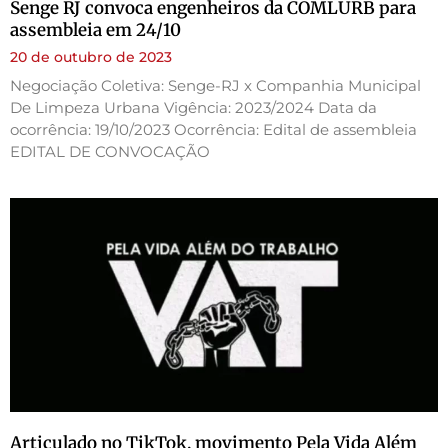
Senge RJ convoca engenheiros da COMLURB para
assembleia em 24/10
20 de outubro de 2023
Negociação Coletiva: Senge-RJ x Companhia Municipal
De Limpeza Urbana Vigência: 2023/2024 Data da
ocorrência: 19/10/2023 Ocorrência: Edital de assembleia
EDITAL DE CONVOCAÇÃO
Articulado no TikTok, movimento Pela Vida Além