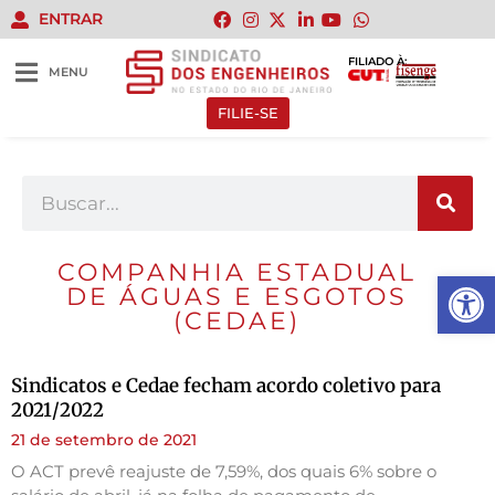
ENTRAR
FILIADO À:
MENU
FILIE-SE
COMPANHIA ESTADUAL
Abrir 
DE ÁGUAS E ESGOTOS
(CEDAE)
Sindicatos e Cedae fecham acordo coletivo para
2021/2022
21 de setembro de 2021
O ACT prevê reajuste de 7,59%, dos quais 6% sobre o