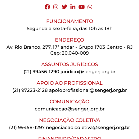
FUNCIONAMENTO
Segunda a sexta-feira, das 10h às 18h
ENDEREÇO
Av. Rio Branco, 277, 17º andar - Grupo 1703 Centro - RJ
Cep: 20.040-009
ASSUNTOS JURÍDICOS
(21) 99456-1290
juridico@sengerj.org.br
APOIO AO PROFISSIONAL
(21) 97223-2128
apoioprofissional@sengerj.org.br
COMUNICAÇÃO
comunicacao@sengerj.org.br
NEGOCIAÇÃO COLETIVA
(21) 99458-1297
negociacao.coletiva@sengerj.org.br
FINANCEIRO/CADASTRO