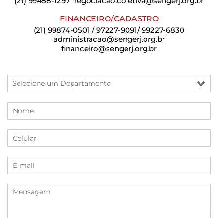
(21) 99458-1297
negociacao.coletiva@sengerj.org.br
FINANCEIRO/CADASTRO
(21) 99874-0501 / 97227-9091/ 99227-6830
administracao@sengerj.org.br
financeiro@sengerj.org.br