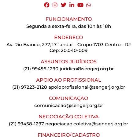
FUNCIONAMENTO
Segunda a sexta-feira, das 10h às 18h
ENDEREÇO
Av. Rio Branco, 277, 17º andar - Grupo 1703 Centro - RJ
Cep: 20.040-009
ASSUNTOS JURÍDICOS
(21) 99456-1290
juridico@sengerj.org.br
APOIO AO PROFISSIONAL
(21) 97223-2128
apoioprofissional@sengerj.org.br
COMUNICAÇÃO
comunicacao@sengerj.org.br
NEGOCIAÇÃO COLETIVA
(21) 99458-1297
negociacao.coletiva@sengerj.org.br
FINANCEIRO/CADASTRO