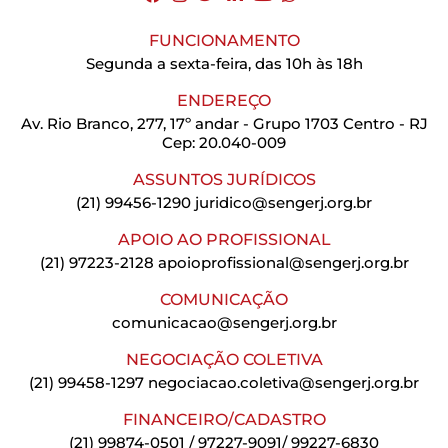
FUNCIONAMENTO
Segunda a sexta-feira, das 10h às 18h
ENDEREÇO
Av. Rio Branco, 277, 17º andar - Grupo 1703 Centro - RJ
Cep: 20.040-009
ASSUNTOS JURÍDICOS
(21) 99456-1290
juridico@sengerj.org.br
APOIO AO PROFISSIONAL
(21) 97223-2128
apoioprofissional@sengerj.org.br
COMUNICAÇÃO
comunicacao@sengerj.org.br
NEGOCIAÇÃO COLETIVA
(21) 99458-1297
negociacao.coletiva@sengerj.org.br
FINANCEIRO/CADASTRO
(21) 99874-0501 / 97227-9091/ 99227-6830