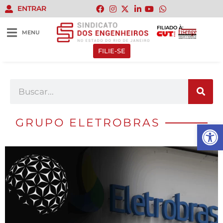
ENTRAR
FILIADO À:
MENU
FILIE-SE
GRUPO ELETROBRAS
Abrir 