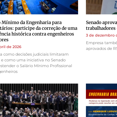
o Mínimo da Engenharia para
Senado aprova
tários: participe da correção de uma
trabalhadores 
ência histórica contra engenheiros
3 de dezembro 
ores
Empresa também
bril de 2026
aprovados de R$
 como decisões judiciais limitaram
s e como uma iniciativa no Senado
stender o Salário Mínimo Profissional
genheiros