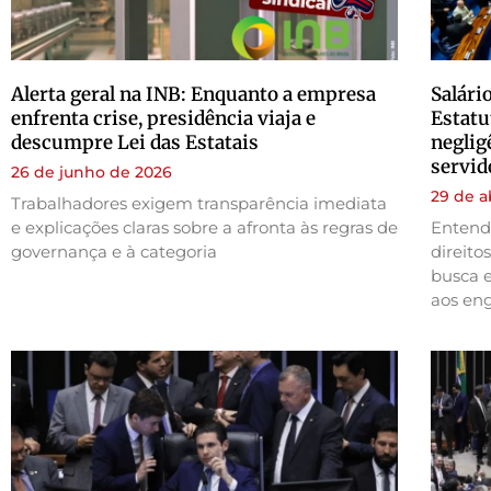
Alerta geral na INB: Enquanto a empresa
Salári
enfrenta crise, presidência viaja e
Estatu
descumpre Lei das Estatais
neglig
servid
26 de junho de 2026
29 de a
Trabalhadores exigem transparência imediata
e explicações claras sobre a afronta às regras de
Entenda
governança e à categoria
direito
busca e
aos en