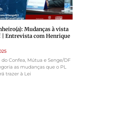
heiro(a): Mudanças à vista
! | Entrevista com Henrique
025
e do Confea, Mútua e Senge/DF
egoria as mudanças que o PL
á trazer à Lei