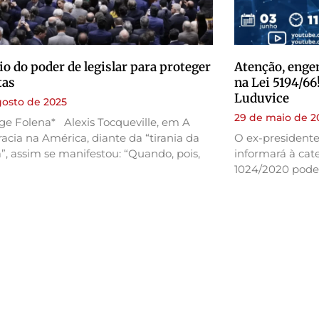
io do poder de legislar para proteger
Atenção, engen
tas
na Lei 5194/66
Luduvice
gosto de 2025
29 de maio de 2
ge Folena* Alexis Tocqueville, em A
cia na América, diante da “tirania da
O ex-president
”, assim se manifestou: “Quando, pois,
informará à cat
1024/2020 poder