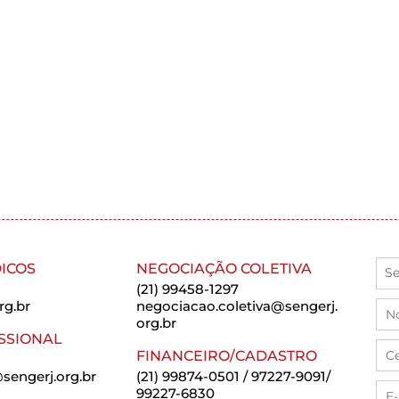
ICOS
NEGOCIAÇÃO COLETIVA
(21) 99458-1297
rg.br
negociacao.coletiva@sengerj.
org.br
SSIONAL
FINANCEIRO/CADASTRO
sengerj.org.br
(21) 99874-0501 / 97227-9091/
99227-6830