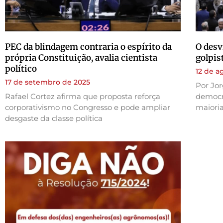
PEC da blindagem contraria o espírito da
O desv
própria Constituição, avalia cientista
golpis
político
12 de a
17 de setembro de 2025
Por Jor
Rafael Cortez afirma que proposta reforça
democra
corporativismo no Congresso e pode ampliar
maioria
desgaste da classe política