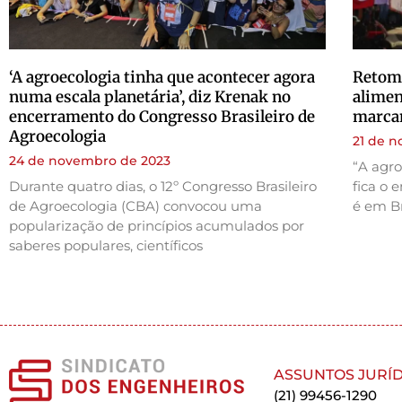
‘A agroecologia tinha que acontecer agora
Retoma
numa escala planetária’, diz Krenak no
alimen
encerramento do Congresso Brasileiro de
marca
Agroecologia
21 de 
24 de novembro de 2023
“A agro
Durante quatro dias, o 12º Congresso Brasileiro
fica o 
de Agroecologia (CBA) convocou uma
é em Br
popularização de princípios acumulados por
saberes populares, científicos
ASSUNTOS JURÍD
(21) 99456-1290