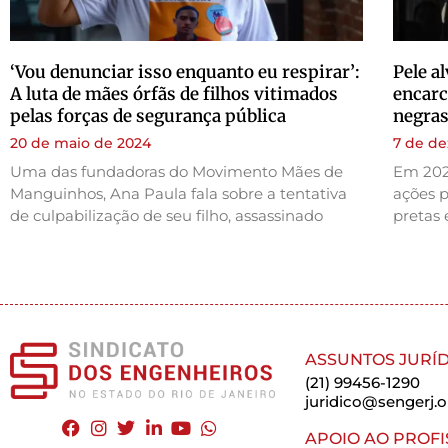
‘Vou denunciar isso enquanto eu respirar’:
Pele a
A luta de mães órfãs de filhos vitimados
encarc
pelas forças de segurança pública
negras
20 de maio de 2024
7 de d
Uma das fundadoras do Movimento Mães de
Em 202
Manguinhos, Ana Paula fala sobre a tentativa
ações p
de culpabilização de seu filho, assassinado
pretas 
ASSUNTOS JURÍD
(21) 99456-1290
juridico@sengerj.o
APOIO AO PROFI