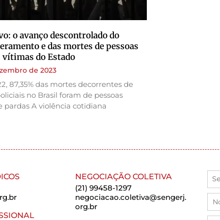
lvo: o avanço descontrolado do
eramento e das mortes de pessoas
 vítimas do Estado
ezembro de 2023
2, 87,35% das mortes decorrentes de
oliciais no Brasil foram de pessoas
e pardas A violência cotidiana
ICOS
NEGOCIAÇÃO COLETIVA
(21) 99458-1297
rg.br
negociacao.coletiva@sengerj.
org.br
SSIONAL