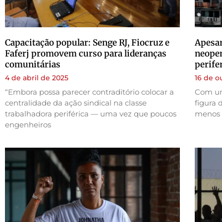
Capacitação popular: Senge RJ, Fiocruz e
Apesar
Faferj promovem curso para lideranças
neopen
comunitárias
perife
4 de abril de 2025
16 de o
“Embora possa parecer contraditório colocar a
Com um
centralidade da ação sindical na classe
figura 
trabalhadora periférica — uma vez que poucos
menos q
engenheiros