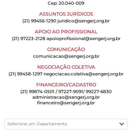
Cep: 20.040-009
ASSUNTOS JURÍDICOS
(21) 99456-1290
juridico@sengerj.org.br
APOIO AO PROFISSIONAL
(21) 97223-2128
apoioprofissional@sengerj.org.br
COMUNICAÇÃO
comunicacao@sengerj.org.br
NEGOCIAÇÃO COLETIVA
(21) 99458-1297
negociacao.coletiva@sengerj.org.br
FINANCEIRO/CADASTRO
(21) 99874-0501 / 97227-9091/ 99227-6830
administracao@sengerj.org.br
financeiro@sengerj.org.br