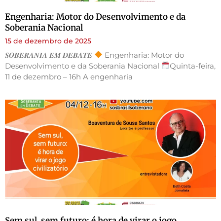
Engenharia: Motor do Desenvolvimento e da
Soberania Nacional
15 de dezembro de 2025
𝑺𝑶𝑩𝑬𝑹𝑨𝑵𝑰𝑨 𝑬𝑴 𝑫𝑬𝑩𝑨𝑻𝑬
Engenharia: Motor do
Desenvolvimento e da Soberania Nacional
Quinta-feira,
11 de dezembro – 16h A engenharia
Sem sul, sem futuro: é hora de virar o jogo