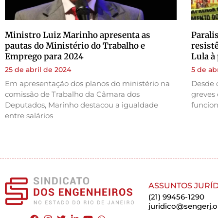
Ministro Luiz Marinho apresenta as
Parali
pautas do Ministério do Trabalho e
resist
Emprego para 2024
Lula à
25 de abril de 2024
5 de ab
Em apresentação dos planos do ministério na
Desde o
comissão de Trabalho da Câmara dos
greves 
Deputados, Marinho destacou a igualdade
funcion
entre salários
ASSUNTOS JURÍD
(21) 99456-1290
juridico@sengerj.o