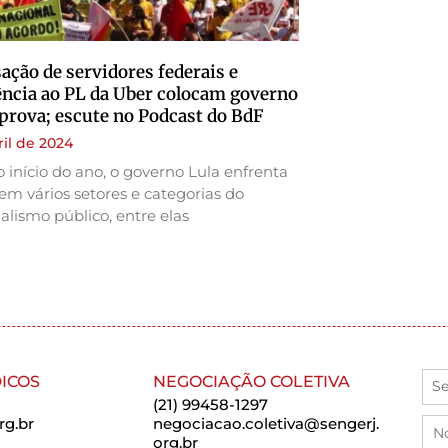
sação de servidores federais e
ência ao PL da Uber colocam governo
 prova; escute no Podcast do BdF
ril de 2024
 início do ano, o governo Lula enfrenta
em vários setores e categorias do
alismo público, entre elas
ICOS
NEGOCIAÇÃO COLETIVA
(21) 99458-1297
rg.br
negociacao.coletiva@sengerj.
org.br