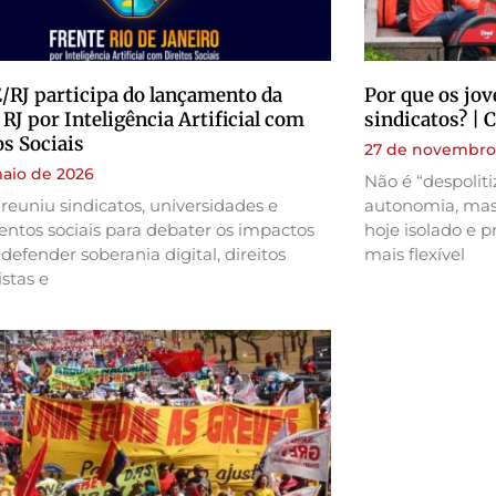
RJ participa do lançamento da
Por que os jov
 RJ por Inteligência Artificial com
sindicatos? |
os Sociais
27 de novembro
aio de 2026
Não é “despolit
reuniu sindicatos, universidades e
autonomia, mas
ntos sociais para debater os impactos
hoje isolado e 
 defender soberania digital, direitos
mais flexível
istas e