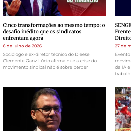
Cinco transformações ao mesmo tempo: o
SENGE/
desafio inédito que os sindicatos
Frente
enfrentam agora
Direit
6 de julho de 2026
27 de m
Sociólogo e ex-diretor técnico do Dieese,
Evento 
Clemente Ganz Lúcio afirma que a crise do
movime
movimento sindical não é sobre perder
da IA e
trabalh