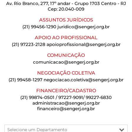
Av. Rio Branco, 277, 17º andar - Grupo 1703 Centro - RJ
Cep: 20.040-009
ASSUNTOS JURÍDICOS
(21) 99456-1290
juridico@sengerj.org.br
APOIO AO PROFISSIONAL
(21) 97223-2128
apoioprofissional@sengerj.org.br
COMUNICAÇÃO
comunicacao@sengerj.org.br
NEGOCIAÇÃO COLETIVA
(21) 99458-1297
negociacao.coletiva@sengerj.org.br
FINANCEIRO/CADASTRO
(21) 99874-0501 / 97227-9091/ 99227-6830
administracao@sengerj.org.br
financeiro@sengerj.org.br