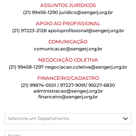
ASSUNTOS JURÍDICOS
(21) 99456-1290
juridico@sengerj.org.br
APOIO AO PROFISSIONAL
(21) 97223-2128
apoioprofissional@sengerj.org.br
COMUNICAÇÃO
comunicacao@sengerj.org.br
NEGOCIAÇÃO COLETIVA
(21) 99458-1297
negociacao.coletiva@sengerj.org.br
FINANCEIRO/CADASTRO
(21) 99874-0501 / 97227-9091/ 99227-6830
administracao@sengerj.org.br
financeiro@sengerj.org.br