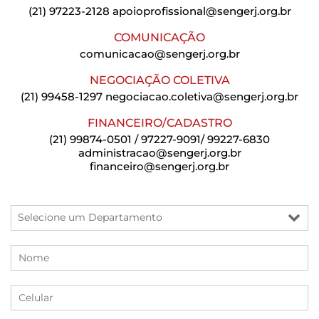
(21) 97223-2128
apoioprofissional@sengerj.org.br
COMUNICAÇÃO
comunicacao@sengerj.org.br
NEGOCIAÇÃO COLETIVA
(21) 99458-1297
negociacao.coletiva@sengerj.org.br
FINANCEIRO/CADASTRO
(21) 99874-0501 / 97227-9091/ 99227-6830
administracao@sengerj.org.br
financeiro@sengerj.org.br