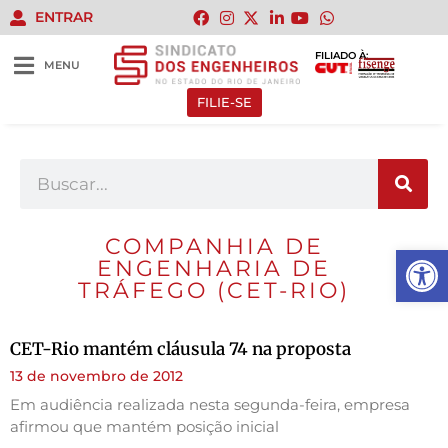
ENTRAR
FILIADO À:
MENU
FILIE-SE
COMPANHIA DE
Abrir 
ENGENHARIA DE
TRÁFEGO (CET-RIO)
CET-Rio mantém cláusula 74 na proposta
13 de novembro de 2012
Em audiência realizada nesta segunda-feira, empresa
afirmou que mantém posição inicial